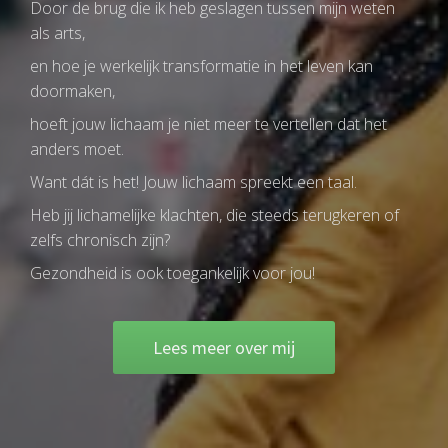
Door de brug die ik heb geslagen tussen mijn weten
als arts,
en hoe je werkelijk transformatie in het leven kan
doormaken,
hoeft jouw lichaam je niet meer te vertellen dat het
anders moet.
Want dát is het! Jouw lichaam spreekt een taal.
Heb jij lichamelijke klachten, die steeds terugkeren of
zelfs chronisch zijn?
Gezondheid is ook toegankelijk voor jou!
Lees meer over mij